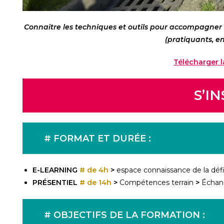
Connaître les techniques et outils pour
accompagner e
(pratiquants, en
Télécharger 
S’I
# FORMAT ET DURÉE :
E-LEARNING
# de 4h
>
espace connaissance de la déf
PRÉSENTIEL
# de 14h
>
Compétences terrain
>
Échan
# OBJECTIFS DE LA FORMATION :