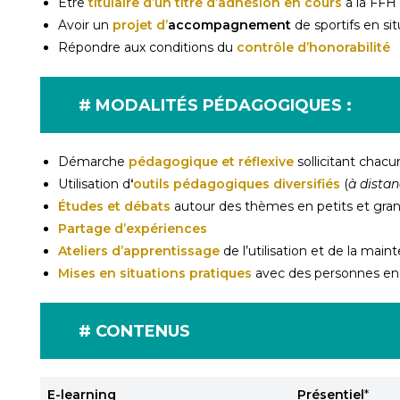
Être
titulaire d’un titre d’adhésion en cours
à la FFH
Avoir un
projet d’
accompagnement
de sportifs en s
Répondre aux
conditions du
contrôle d’honorabilité
#
MODALITÉS PÉDAGOGIQUES :
Démarche
pédagogique et réflexive
sollicitant chacu
Utilisation d
‘
outils pédagogiques diversifiés
(
à distan
Études et débats
autour des thèmes en petits et gra
Partage d’expériences
Ateliers d’apprentissage
de l’utilisation et de la mai
Mises en situations pratiques
avec des personnes en 
# CONTENUS
E-learning
Présentiel
*