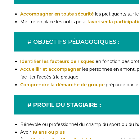
Accompagner en toute sécurité
les pratiquants sur le
Mettre en place les outils pour
favoriser la participat
# OBJECTIFS PÉDAGOGIQUES :
Identifier les facteurs de risques
en fonction des prof
Accueillir et accompagner
les personnes en amont, p
faciliter l’accès à la pratique
Comprendre la démarche de groupe
préparée par le
# PROFIL DU STAGIAIRE :
Bénévole ou professionnel du champ du sport ou du h
Avoir
18 ans ou plus