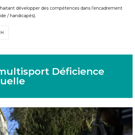
ouhaitant développer des compétences dans l’encadrement
ide / handicapés).
QH
multisport Déficience
suelle