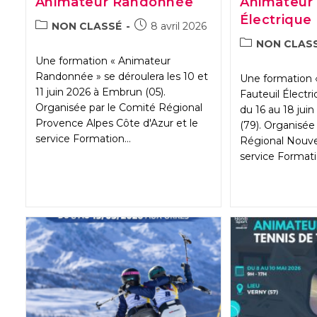
Animateur Randonnée
Animateur 
Électrique
POST
Publication
NON CLASSÉ
8 avril 2026
CATEGORY:
publiée :
POST
NON CLAS
CATEGORY:
Une formation « Animateur
Randonnée » se déroulera les 10 et
Une formation 
11 juin 2026 à Embrun (05).
Fauteuil Électri
Organisée par le Comité Régional
du 16 au 18 jui
Provence Alpes Côte d'Azur et le
(79). Organisée
service Formation…
Régional Nouvel
service Format