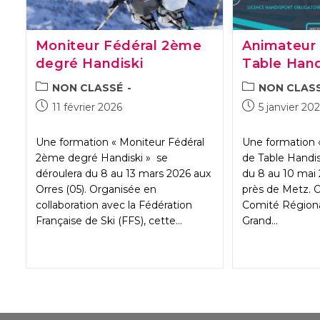
Moniteur Fédéral 2ème
Animateur 
degré Handiski
Table Hand
POST
POST
NON CLASSÉ
NON CLAS
CATEGORY:
CATEGORY:
Publication
Publication
11 février 2026
5 janvier 20
publiée :
publiée :
Une formation « Moniteur Fédéral
Une formation 
2ème degré Handiski » se
de Table Handis
déroulera du 8 au 13 mars 2026 aux
du 8 au 10 mai 
Orres (05). Organisée en
près de Metz. O
collaboration avec la Fédération
Comité Régiona
Française de Ski (FFS), cette…
Grand…