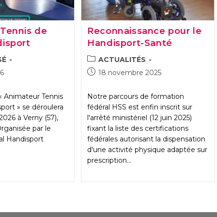
Tennis de
Reconnaissance pour le
isport
Handisport-Santé
POST
SÉ
ACTUALITÉS
CATEGORY:
Publication
26
18 novembre 2025
publiée :
« Animateur Tennis
Notre parcours de formation
port » se déroulera
fédéral HSS est enfin inscrit sur
2026 à Verny (57),
l'arrêté ministériel (12 juin 2025)
rganisée par le
fixant la liste des certifications
l Handisport
fédérales autorisant la dispensation
d'une activité physique adaptée sur
prescription…