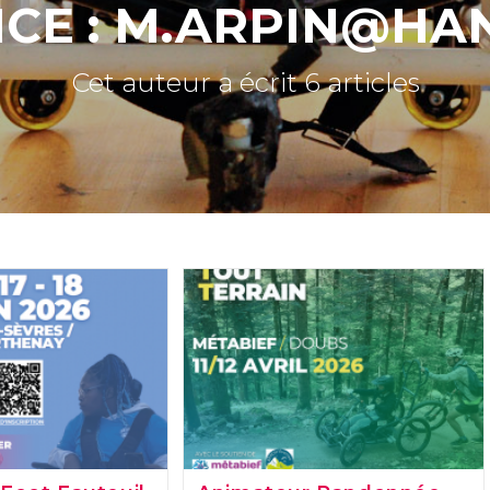
CE :
M.ARPIN@HAN
Cet auteur a écrit 6 articles