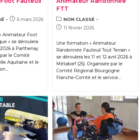
Foot Fauteuil
Animateur Randonnée
FTT
Publication
POST
SÉ
6 mars 2026
NON CLASSÉ
publiée :
CATEGORY:
Publication
11 février 2026
publiée :
« Animateur Foot
que » se déroulera
Une formation « Animateur
n 2026 à Parthenay
Randonnée Fauteuil Tout Terrain »
 par le Comité
se déroulera les 11 et 12 avril 2026 à
le Aquitaine et le
Métabief (25). Organisée par le
ion…
Comité Régional Bourgogne
Franche-Comté et le service…